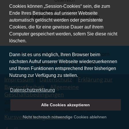
Österreich
Cookies können „Session-Cookies“ sein, die zum
Telefon:
+4367763125569
Ende Ihres Besuches auf unserer Webseite
E-Mail:
info@bewegungskinder.com
automatisch gelöscht werden oder persistente
Cookies, die für eine gewisse Dauer auf ihrem
Computer gespeichert werden, sofern Sie diese nicht
löschen.
Email: info@bewegungskinder.com
Dann ist es uns möglich, Ihren Browser beim
nächsten Aufruf unserer Webseite wiederzuerkennen
Telefon: 0677 63125569
und Ihnen Funktionen entsprechend Ihrer bisherigen
Nutzung zur Verfügung zu stellen.
Impressum
|
Datenschutz
|
Erklärung zur
Barrierefreiheit
|
Allgemeine
Datenschutzerklärung
Geschäftsbedingungen
2026 © Bewegungskinder. Alle Rechte
Alle Cookies akzeptieren
vorbehalten. Unterstützt durch die
Kursverwaltungssoftware
.
Nicht technisch notwendige Cookies ablehnen