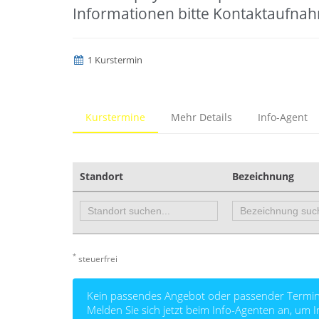
Informationen bitte Kontaktaufna
1 Kurstermin
Kurstermine
Mehr Details
Info-Agent
Standort
Bezeichnung
*
steuerfrei
Kein passendes Angebot oder passender Termin
Melden Sie sich jetzt beim Info-Agenten an, um