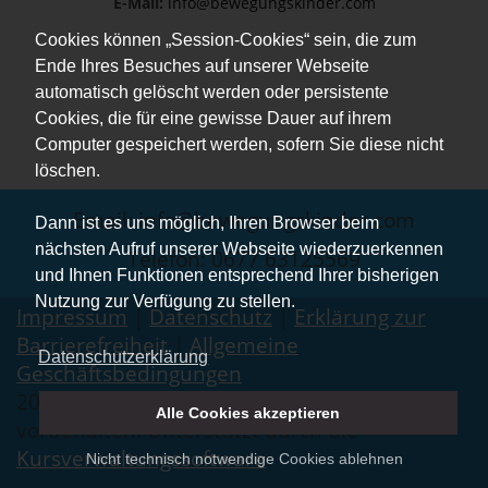
E-Mail:
info@bewegungskinder.com
Cookies können „Session-Cookies“ sein, die zum
Ende Ihres Besuches auf unserer Webseite
automatisch gelöscht werden oder persistente
Cookies, die für eine gewisse Dauer auf ihrem
Computer gespeichert werden, sofern Sie diese nicht
löschen.
Email: info@bewegungskinder.com
Dann ist es uns möglich, Ihren Browser beim
nächsten Aufruf unserer Webseite wiederzuerkennen
Telefon: 0677 63125569
und Ihnen Funktionen entsprechend Ihrer bisherigen
Nutzung zur Verfügung zu stellen.
Impressum
|
Datenschutz
|
Erklärung zur
Barrierefreiheit
|
Allgemeine
Datenschutzerklärung
Geschäftsbedingungen
2026 © Bewegungskinder. Alle Rechte
Alle Cookies akzeptieren
vorbehalten. Unterstützt durch die
Kursverwaltungssoftware
.
Nicht technisch notwendige Cookies ablehnen