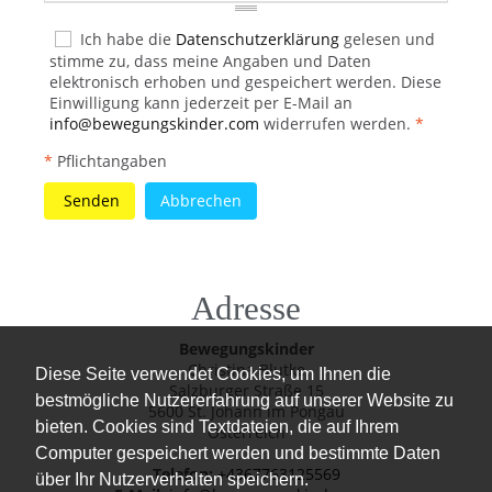
Ich habe die
Datenschutzerklärung
gelesen und
stimme zu, dass meine Angaben und Daten
elektronisch erhoben und gespeichert werden. Diese
Einwilligung kann jederzeit per E-Mail an
info@bewegungskinder.com
widerrufen werden.
*
*
Pflichtangaben
Senden
Abbrechen
Adresse
Bewegungskinder
Christina Blutke
Diese Seite verwendet Cookies, um Ihnen die
Salzburger Straße 15
bestmögliche Nutzererfahrung auf unserer Website zu
5600 St. Johann im Pongau
bieten. Cookies sind Textdateien, die auf Ihrem
Österreich
Computer gespeichert werden und bestimmte Daten
Telefon:
+4367763125569
über Ihr Nutzerverhalten speichern.