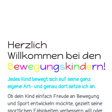
Herzlich
Willkommen bei den
B
e
w
e
g
u
n
g
s
k
i
n
d
e
r
n
!
Jedes Kind bewegt sich auf seine ganz
eigene Art- und genau dort setze ich an.
Ob dein Kind einfach Freude an Bewegung
und Sport entwickeln möchte, gezielt seine
sportlichen Fähigkeiten verbessern will oder